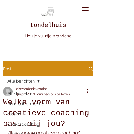
tondelhuis
Hou je vuurtje brandend
Post
Alle berichten
elsvandenbussche
Alle berichten
4 apr 2021
2 minuten om te lezen
Welke vorm van
burn-out preventie
creatieve coaching
closing
past bij jou?
Groepscoaching
"Ik wil graag creatieve coaching;" 