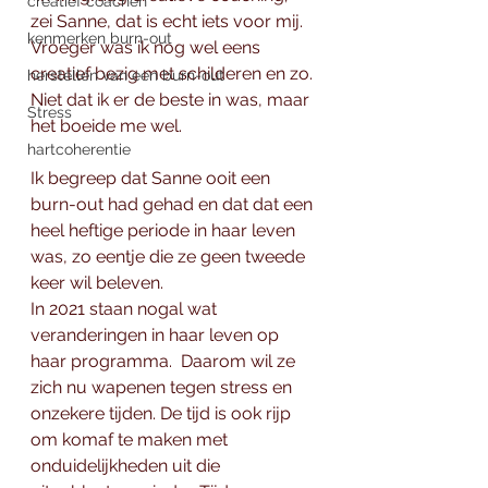
creatief coachen
zei Sanne, dat is echt iets voor mij.  
kenmerken burn-out
Vroeger was ik nog wel eens 
creatief bezig met schilderen en zo. 
herstellen van een burn-out
Niet dat ik er de beste in was, maar 
Stress
het boeide me wel. 
hartcoherentie
Ik begreep dat Sanne ooit een 
burn-out had gehad en dat dat een 
heel heftige periode in haar leven 
was, zo eentje die ze geen tweede 
keer wil beleven. 
In 2021 staan nogal wat 
veranderingen in haar leven op 
haar programma.  Daarom wil ze 
zich nu wapenen tegen stress en 
onzekere tijden. De tijd is ook rijp 
om komaf te maken met 
onduidelijkheden uit die 