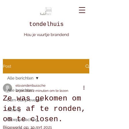
tondelhuis
Hou je vuurtje brandend
Post
Alle berichten
elsvandenbussche
Alle berichten
12 jan 2021
2 minuten om te lezen
Ze was gekomen om
burn-out preventie
iets af te ronden,
closing
om te closen.
Groepscoaching
Bijgewerkt op:
19 mrt 2021