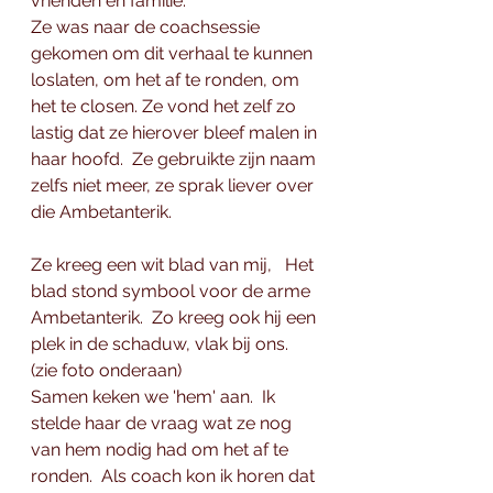
vrienden en familie. 
Ze was naar de coachsessie 
gekomen om dit verhaal te kunnen 
loslaten, om het af te ronden, om 
het te closen. Ze vond het zelf zo 
lastig dat ze hierover bleef malen in 
haar hoofd.  Ze gebruikte zijn naam 
zelfs niet meer, ze sprak liever over 
die Ambetanterik.  
Ze kreeg een wit blad van mij,   Het 
blad stond symbool voor de arme 
Ambetanterik.  Zo kreeg ook hij een 
plek in de schaduw, vlak bij ons. 
(zie foto onderaan)
Samen keken we 'hem' aan.  Ik 
stelde haar de vraag wat ze nog 
van hem nodig had om het af te 
ronden.  Als coach kon ik horen dat 