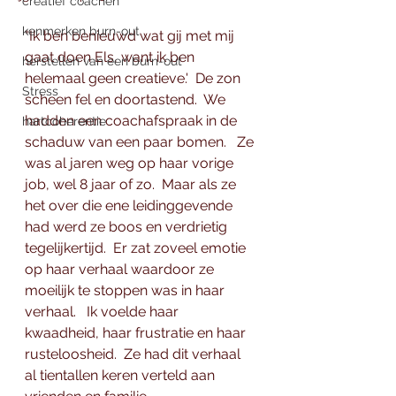
creatief coachen
kenmerken burn-out
"Ik ben benieuwd wat gij met mij 
gaat doen Els, want ik ben 
herstellen van een burn-out
helemaal geen creatieve.'  De zon 
Stress
scheen fel en doortastend.  We 
hadden een coachafspraak in de 
hartcoherentie
schaduw van een paar bomen.   Ze 
was al jaren weg op haar vorige 
job, wel 8 jaar of zo.  Maar als ze 
het over die ene leidinggevende 
had werd ze boos en verdrietig 
tegelijkertijd.  Er zat zoveel emotie 
op haar verhaal waardoor ze 
moeilijk te stoppen was in haar 
verhaal.   Ik voelde haar 
kwaadheid, haar frustratie en haar 
rusteloosheid.  Ze had dit verhaal 
al tientallen keren verteld aan 