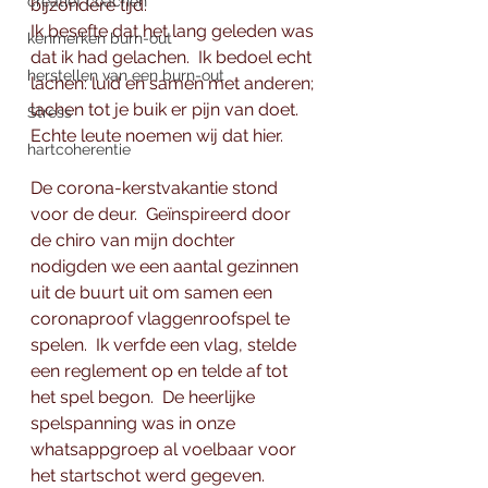
creatief coachen
bijzondere tijd. 
Ik besefte dat het lang geleden was 
kenmerken burn-out
dat ik had gelachen.  Ik bedoel echt 
herstellen van een burn-out
lachen: luid en samen met anderen; 
lachen tot je buik er pijn van doet.  
Stress
Echte leute noemen wij dat hier. 
hartcoherentie
De corona-kerstvakantie stond 
voor de deur.  Geïnspireerd door 
de chiro van mijn dochter 
nodigden we een aantal gezinnen 
uit de buurt uit om samen een 
coronaproof vlaggenroofspel te 
spelen.  Ik verfde een vlag, stelde 
een reglement op en telde af tot 
het spel begon.  De heerlijke 
spelspanning was in onze 
whatsappgroep al voelbaar voor 
het startschot werd gegeven. 