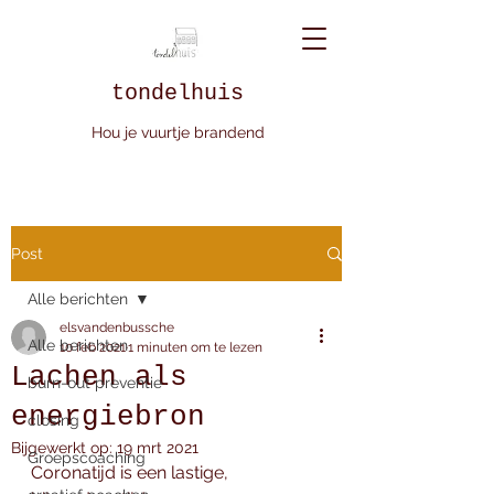
tondelhuis
Hou je vuurtje brandend
Post
Alle berichten
elsvandenbussche
Alle berichten
10 feb 2021
1 minuten om te lezen
Lachen als
burn-out preventie
energiebron
closing
Bijgewerkt op:
19 mrt 2021
Groepscoaching
Coronatijd is een lastige, 