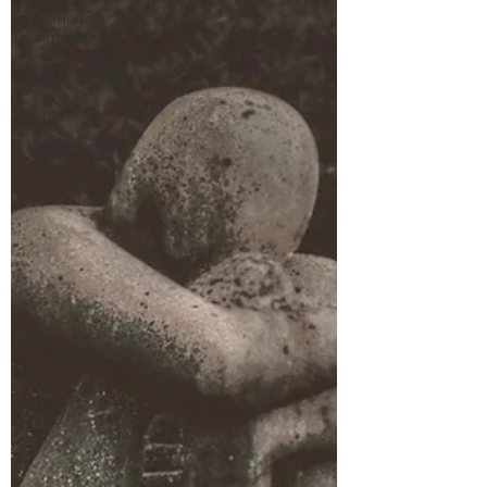
kenmerken
burn-out
herstellen van
een burn-out
Stress
hartcoherentie