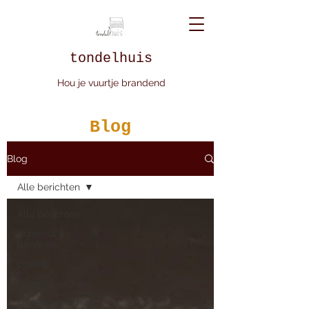
tondelhuis
Hou je vuurtje brandend
Blog
Sfeerbeelden uit het
Blog
tondelhuis
Alle berichten
Alle berichten
burn-out
preventie
closing
Groepscoaching
creatief coachen