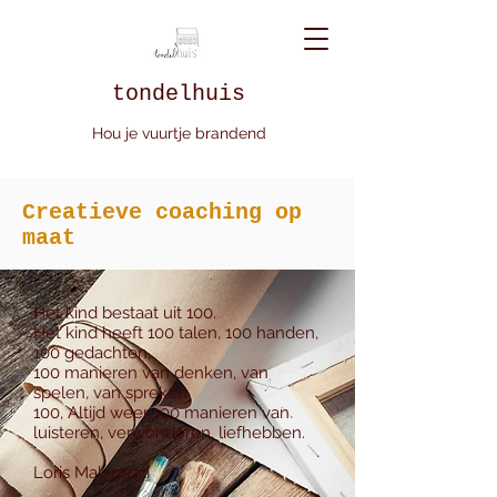
tondelhuis
Hou je vuurtje brandend
Creatieve coaching op
maat
Het kind bestaat uit 100.
Het kind heeft 100 talen, 100 handen,
100 gedachten,
100 manieren van denken, van
spelen, van spreken.
100, Altijd weer 100 manieren van
luisteren, verwonderen, liefhebben.
Loris Malaguzzi