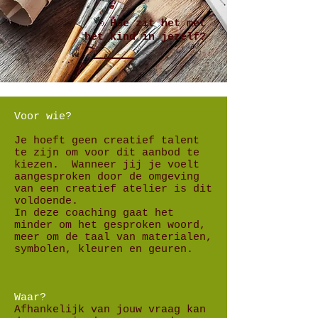
Hoe zit het met
het kind in jezelf?
Voor wie?
Je hoeft geen creatief talent
te zijn om voor dit aanbod te
kiezen. Wanneer jij je voelt
aangesproken door de omgeving
van een creatief atelier is dit
voldoende.
In deze coaching gaat het
minder om het gesproken woord,
meer om de taal van materialen,
symbolen, kleuren en geuren.
Waar?
Afhankelijk van jouw vraag kan