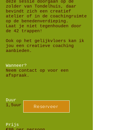
deze sessie doorgaan op de
zolder van Tondelhuis, daar
bevindt zich een creatief
atelier of in de coachingruimte
op de benedenverdieping.
Laat je niet tegenhouden door
de 42 trappen!
Ook op het gelijkvloers kan ik
jou een creatieve coaching
aanbieden.
Wanneer?
Neem contact op voor een
afspraak.
Duur
1,5uur
Reserveer
Prijs
€80 per persoon