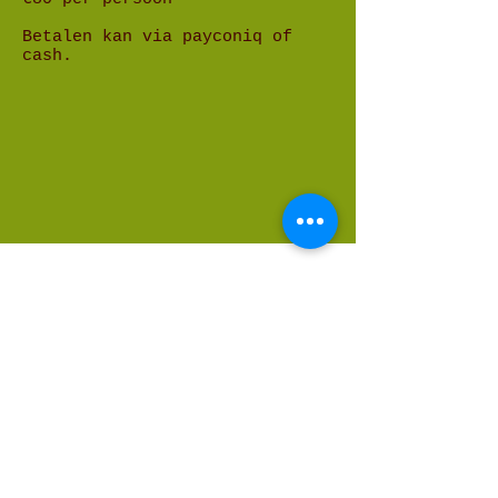
Betalen kan via payconiq of
cash.
Creatief coachen
Kom je graag ontspannen door
creatief bezig te zijn?
Heb je een coachvraag en wil je
graag een aanpak vol creatieve
elementen?
De keuze is aan jou!